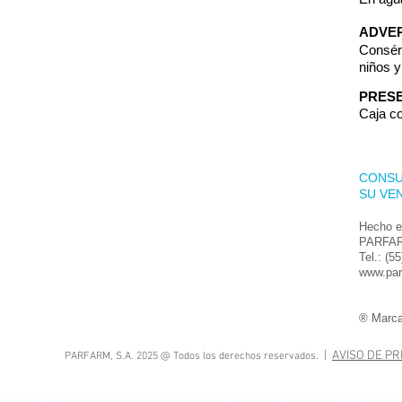
ADVER
Consérv
niños 
PRESE
Caja co
CONSU
SU VE
Hecho e
PARFAR
Tel.: (5
www.pa
® Marca
|
AVISO DE PR
PARFARM, S.A. 2025 @ Todos los derechos reservados.