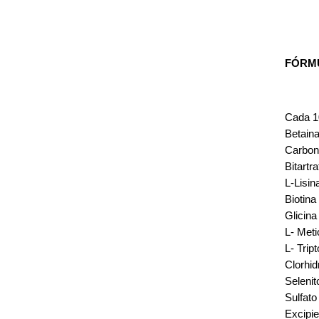
FÓRM
Cada 1
Be
Car
Bit
L-
Bi
Gl
L-
L-
Clorhi
Sel
Sulfa
Exc