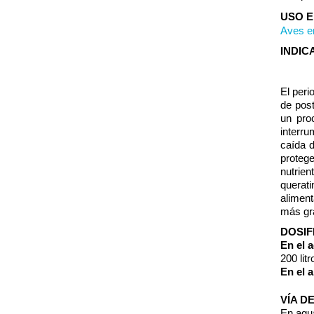
USO E
Aves en
INDIC
El peri
de post
un pro
interru
caída d
proteg
nutrie
querat
alimen
más gr
DOSIF
En el 
200 lit
En el 
VÍA D
En agu