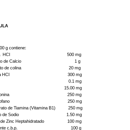
ULA
00 g contiene:
taina HCI 500 mg
bono de Calcio 1 g
artrato de colina 20 mg
Lisina HCI 300 mg
otina 0.1 mg
icina 15.00 mg
 Metionina 250 mg
 Triptofano 250 mg
drato de Tiamina (Vitamina B1) 250 mg
enito de Sodio 1.50 mg
to de Zinc Heptahidratado 100 mg
ipiente c.b.p. 100 g