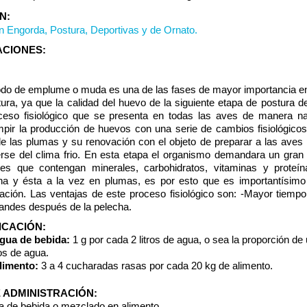
N:
 Engorda, Postura, Deportivas y de Ornato.
ACIONES:
odo de emplume o muda es una de las fases de mayor importancia en 
ura, ya que la calidad del huevo de la siguiente etapa de postura
ceso fisiológico que se presenta en todas las aves de manera na
mpir la producción de huevos con una serie de cambios fisiológicos
e las plumas y su renovación con el objeto de preparar a las aves 
erse del clima frio. En esta etapa el organismo demandara un gra
ntes que contengan minerales, carbohidratos, vitaminas y proteín
ina y ésta a la vez en plumas, es por esto que es importantísimo
tación. Las ventajas de este proceso fisiológico son: -Mayor tiem
andes después de la pelecha.
ICACIÓN:
agua de bebida:
1 g por cada 2 litros de agua, o sea la proporción de
ros de agua.
alimento:
3 a 4 cucharadas rasas por cada 20 kg de alimento.
E ADMINISTRACIÓN:
a de bebida o mezclado en alimento.