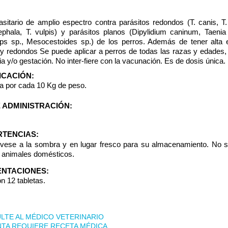
asitario de amplio espectro contra parásitos redondos (T. canis, T.
ephala, T. vulpis) y parásitos planos (Dipylidium caninum, Taenia
eps sp., Mesocestoides sp.) de los perros. Además de tener alta e
 y redondos Se puede aplicar a perros de todas las razas y edades
ia y/o gestación. No inter-fiere con la vacunación. Es de dosis única.
ICACIÓN:
ta por cada 10 Kg de peso.
E ADMINISTRACIÓN:
TENCIAS:
vese a la sombra y en lugar fresco para su almacenamiento. No se
y animales domésticos.
NTACIONES:
n 12 tabletas.
LTE AL MÉDICO VETERINARIO
NTA REQUIERE RECETA MÉDICA