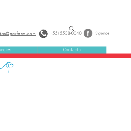
(55) 5538-0040
ntas@parfarm.com
Síguenos
ecies
Contacto