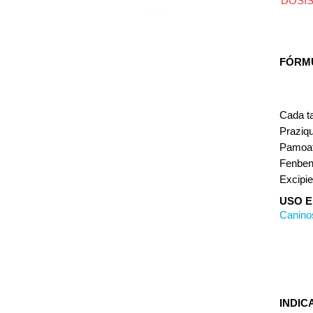
DOSIS
FÓRM
Cada ta
Pra
Pamoa
Fen
Excip
USO E
Canino
INDIC