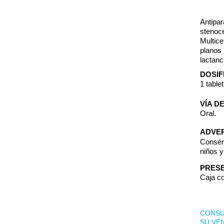
Antipar
stenoc
Multic
planos
lactanc
DOSIF
1 table
VÍA D
Oral.
ADVER
Consér
niños 
PRESE
Caja co
CONSU
SU VE