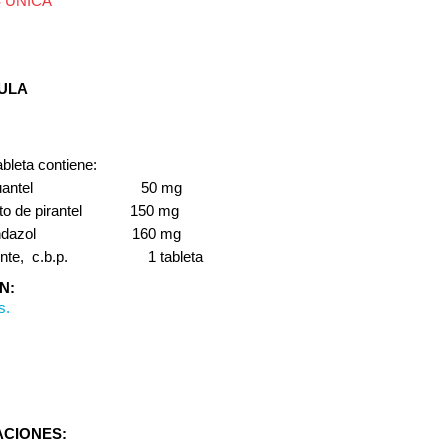
 ÚNICA
ULA
bleta contiene:
ziquantel 50 mg
to de pirantel 150 mg
bendazol 160 mg
iente, c.b.p. 1 tableta
N:
s.
ACIONES: