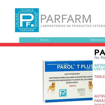
Inicio
Nosotros
No. Re
ANTIH
USO V
TABL
ANTIP
PARÁ