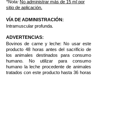
*Nota:
No administrar más de 15 ml por
sitio de aplicación.
VÍA DE ADMINISTRACIÓN:
Intramuscular profunda.
ADVERTENCIAS:
Bovinos de carne y leche: No usar este
producto 48 horas antes del sacrificio de
los animales destinados para consumo
humano. No utilizar para consumo
humano la leche procedente de animales
tratados con este producto hasta 36 horas
después de la última aplicación. Porcinos,
ovinos y caprinos de carne y leche: No
usar este producto 72 horas antes del
sacrificio de los animales destinados para
consumo humano. Consérvese a la
sombra y en un lugar fresco para su
almacenamiento. No se deje al alcance de
los niños y animales domésticos.
PRESENTACIONES: