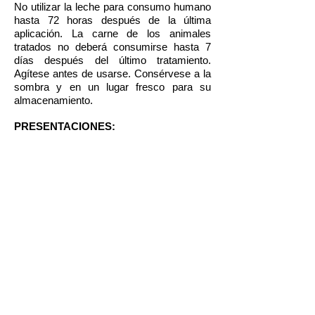
No utilizar la leche para consumo humano
hasta 72 horas después de la última
aplicación. La carne de los animales
tratados no deberá consumirse hasta 7
días después del último tratamiento.
Agítese antes de usarse. Consérvese a la
sombra y en un lugar fresco para su
almacenamiento.
PRESENTACIONES:
Caja con 4 jeringas de 9 ml c/u
CONSULTE AL MÉDICO VETERINARIO
SU VENTA REQUIERE RECETA MÉDICA
Hecho en México por:
PARFARM, S.A.
Tel.:
(55) 5538-0040
www.parfarm.com
® Marca registrada