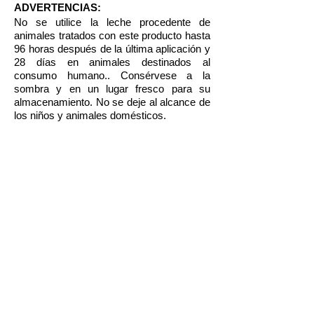
ADVERTENCIAS:
No se utilice la leche procedente de
animales tratados con este producto hasta
96 horas después de la última aplicación y
28 días en animales destinados al
consumo humano.. Consérvese a la
sombra y en un lugar fresco para su
almacenamiento. No se deje al alcance de
los niños y animales domésticos.
PRESENTACIONES:
Frasco de 100 y 250 ml
CONSULTE AL MÉDICO VETERINARIO
SU VENTA REQUIERE RECETA MÉDICA
Hecho en México por:
PARFARM, S.A.
Tel.:
(55) 5538-0040
www.parfarm.com
® Marca registrada